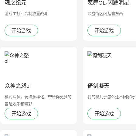
魂之纪元
恋舞OL-闪耀明星
游戏主打回合制放置战斗
沙盒街区闲逛偷东西
开始游戏
开始游戏
众神之怒ol
倚剑凝天
模式众多，玩法多样化，带给你更多的
我的呱儿子怎么还不回家呀
冒险欢乐和精彩
开始游戏
开始游戏