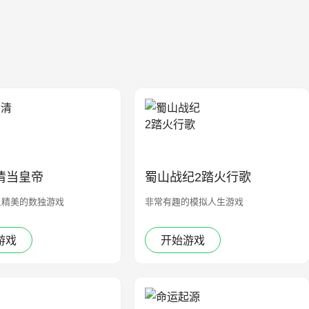
清当皇帝
蜀山战纪2踏火行歌
且精美的数独游戏
非常有趣的模拟人生游戏
游戏
开始游戏