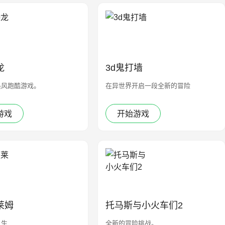
龙
3d鬼打墙
墨风跑酷游戏。
在异世界开启一段全新的冒险
游戏
开始游戏
莱姆
托马斯与小火车们2
人生
全新的冒险挑战。